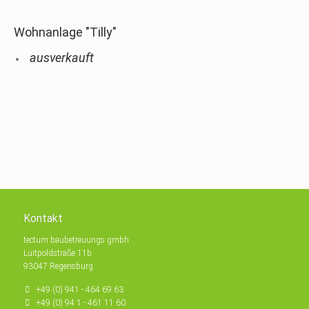
Wohnanlage "Tilly"
ausverkauft
Kontakt
tectum baubetreuungs gmbh
Luitpoldstraße 11b
93047 Regensburg
+49 (0) 941 - 464 69 63
+49 (0) 94 1 - 461 11 60