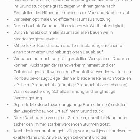
Ihr Grundstück geneigt ist, zeigen wir Ihnen gerne nach
Feststellen des Höhenunterschiedes die Vor- und Nachteile auf.
Wir bieten optimale und effiziente Raumausnutzung.
Durch höchste Bauqualität erreichen wir Wertbeständigkeit.
Durch Einsatz optimaler Baumaterialien bauen wir in
Niedrigenergiebauweise.
Mit perfekter Koordination und Terminplanung erreichen wir
einen optimierten und reibungslosen Bauablauf.
Wir bauen nur nach sorgfältig erstellten Werkplänen. Dadurch
können Rückfragen der Handwerker minimiert und der
Zeitablauf gestrafft werden. Als Baustoff verwenden wir für den
Rohbau bevorzugt Ziegel, denn er bietet eine Reihe von Vorteilen
z.B. beim Brandschutz (günstige Brandschutzversicherung),
Wärmespeicherung, Schalldämmung und langfristige
Wertsteigerung.
Geprüfte Meisterbetriebe (langjährige Partnerfirmen) erstellen
den Ziegelrohbau vor Ort auf Ihrem Grundstück.
Dicke Dachbalken verlegt der Zimmerer, damit Ihr Haus auch
sicher den immer stärker werdenden Stürmen trotzt.
Auch der Innenausbau geht zügig voran, weil jeder Handwerker
exakte Pläne und Anweisungen bekommt und der