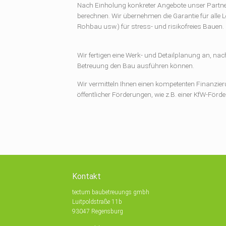
Nach Einholung konkreter Angebote unser Partnerf
berechnen. Wir übernehmen die Garantie für alle Le
Rohbau usw.) für stress- und risikofreies Bauen.
Wir fertigen eine Werk- und Detailplanung an, nac
Betreuung den Bau ausführen können.
Wir vermitteln Ihnen einen kompetenten Finanzier
öffentlicher Förderungen, wie z.B. einer KfW-Förd
Kontakt
tectum baubetreuungs gmbh
Luitpoldstraße 11b
93047 Regensburg