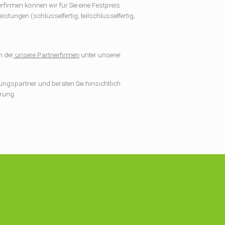
irmen können wir für Sie eine Festpreis
istungen (schlüsselfertig, teilschlüsselfertig,
h der
unsere Partnerfirmen
unter unserer
ungspartner und beraten Sie hinsichtlich
erung.