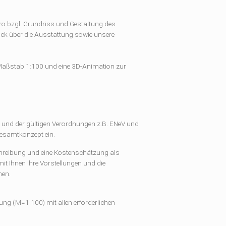
ro bzgl. Grundriss und Gestaltung des
ick über die Ausstattung sowie unsere
Maßstab 1:100 und eine 3D-Animation zur
k und der gültigen Verordnungen z.B. ENeV und
Gesamtkonzept ein.
hreibung und eine Kostenschätzung als
 Ihnen Ihre Vorstellungen und die
men.
nung (M=1:100) mit allen erforderlichen