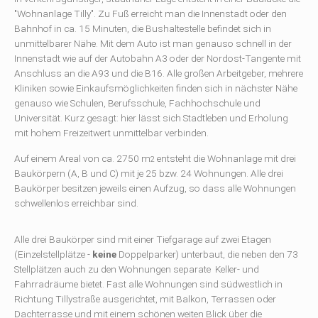
"Wohnanlage Tilly". Zu Fuß erreicht man die Innenstadt oder den
Bahnhof in ca. 15 Minuten, die Bushaltestelle befindet sich in
unmittelbarer Nähe. Mit dem Auto ist man genauso schnell in der
Innenstadt wie auf der Autobahn A3 oder der Nordost-Tangente mit
Anschluss an die A93 und die B16. Alle großen Arbeitgeber, mehrere
Kliniken sowie Einkaufsmöglichkeiten finden sich in nächster Nähe
genauso wie Schulen, Berufsschule, Fachhochschule und
Universität. Kurz gesagt: hier lässt sich Stadtleben und Erholung
mit hohem Freizeitwert unmittelbar verbinden.
Auf einem Areal von ca. 2750 m
entsteht die Wohnanlage mit drei
2
Baukörpern (A, B und C) mit je 25 bzw. 24 Wohnungen. Alle drei
Baukörper besitzen jeweils einen Aufzug, so dass alle Wohnungen
schwellenlos erreichbar sind.
Alle drei Baukörper sind mit einer Tiefgarage auf zwei Etagen
(Einzelstellplätze -
keine
Doppelparker) unterbaut, die neben den 73
Stellplätzen auch zu den Wohnungen separate Keller- und
Fahrradräume bietet. Fast alle Wohnungen sind südwestlich in
Richtung Tillystraße ausgerichtet, mit Balkon, Terrassen oder
Dachterrasse und mit einem schönen weiten Blick über die