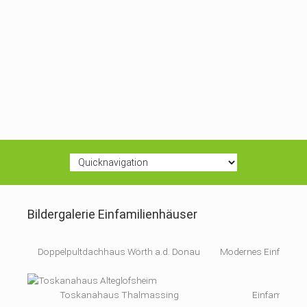
Bildergalerie Einfamilienhäuser
Doppelpultdachhaus Wörth a.d. Donau
Modernes Einfamilie
Toskanahaus Thalmassing
Einfamilienh