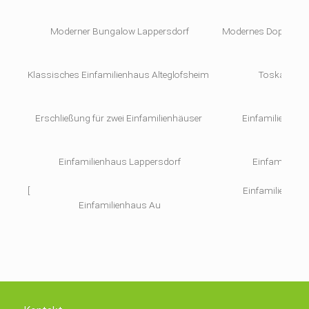
Moderner Bungalow Lappersdorf
Modernes Doppelpu
Klassisches Einfamilienhaus Alteglofsheim
Toskanaha
Erschließung für zwei Einfamilienhäuser
Einfamilienhau
Einfamilienhaus Lappersdorf
Einfamilienh
[
Einfamilienhau
Einfamilienhaus Au